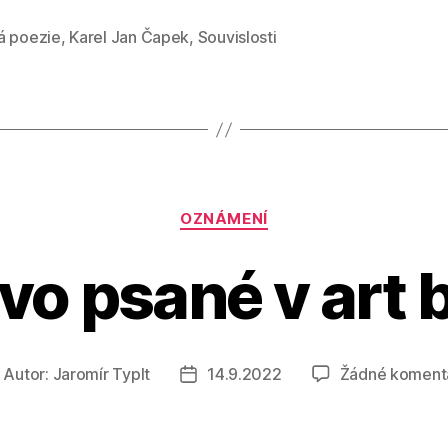
á poezie
,
Karel Jan Čapek
,
Souvislosti
Rubriky
OZNÁMENÍ
vo psané v art 
Autor:
Jaromír Typlt
14.9.2022
Žádné koment
utor
Datum
říspěvku
příspěvku