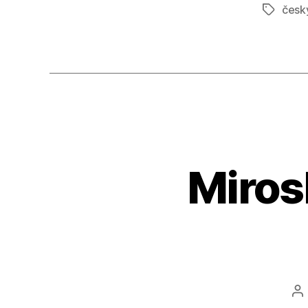
česk
Štítky
Miros
A