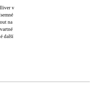
Slovo
liver v
psané
Písemné
v
nout na
art
brut
tvartné
é další