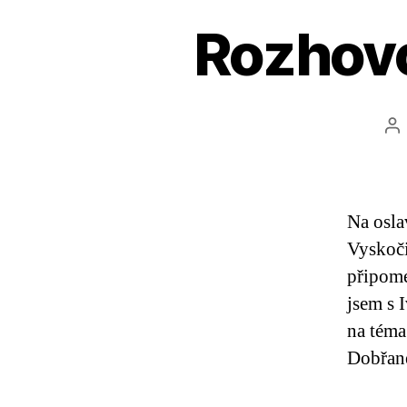
Rozhovo
Au
př
Na osla
Vyskoči
připome
jsem s 
na téma
Dobřan