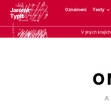
Jaromír
Oznámení
Texty
Typlt
V jiných krajích
O 
Au
př