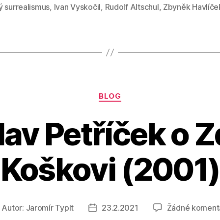
ý surrealismus
,
Ivan Vyskočil
,
Rudolf Altschul
,
Zbyněk Havlíče
Rubriky
BLOG
lav Petříček o 
Koškovi (2001)
Autor:
Jaromír Typlt
23.2.2021
Žádné koment
utor
Datum