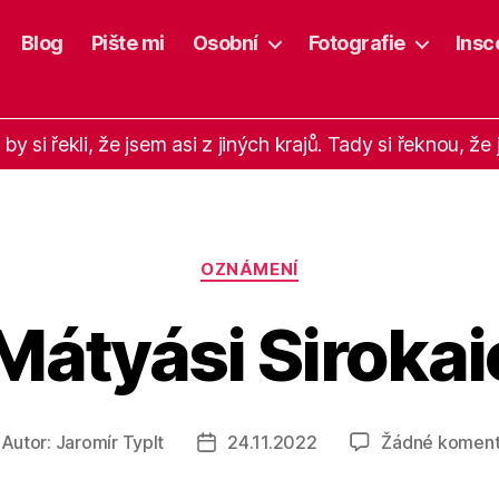
Blog
Pište mi
Osobní
Fotografie
Insc
 by si řekli, že jsem asi z jiných krajů. Tady si řeknou, ž
Rubriky
OZNÁMENÍ
Mátyási Sirokai
Autor:
Jaromír Typlt
24.11.2022
Žádné koment
tor
Datum
íspěvku
příspěvku