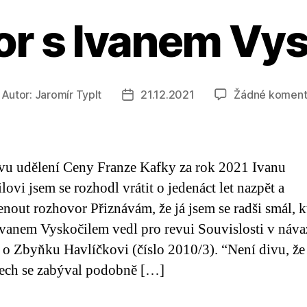
r s Ivanem Vy
Autor:
Jaromír Typlt
21.12.2021
Žádné koment
tor
Datum
íspěvku
příspěvku
vu udělení Ceny Franze Kafky za rok 2021 Ivanu
lovi jsem se rozhodl vrátit o jedenáct let nazpět a
nout rozhovor Přiznávám, že já jsem se radši smál, k
Ivanem Vyskočilem vedl pro revui Souvislosti v náva
 o Zbyňku Havlíčkovi (číslo 2010/3). “Není divu, že
ech se zabýval podobně […]