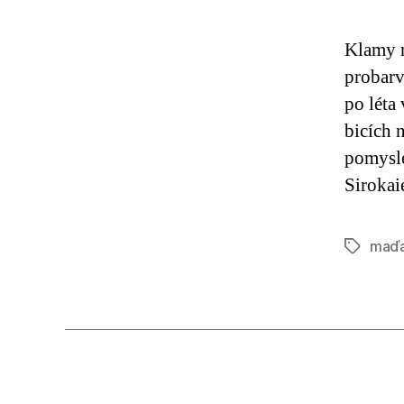
Klamy n
probarv
po léta
bicích 
pomysle
Sirokai
maďa
Štítky