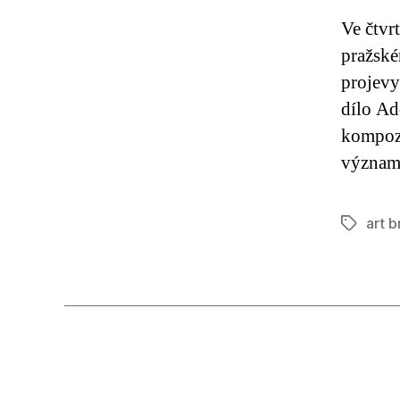
Ve čtvr
pražské
projevy
dílo Ad
kompozi
významn
art b
Štítky