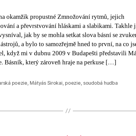
a okamžik propustné Zmnožování rytmů, jejich
ování a převrstvování hláskami a slabikami. Takhle j
 vysníval, jak by se mohla setkat slova básní se zvuk
nástrojů, a bylo to samozřejmě hned to první, na co j
l, když mi v dubnu 2009 v Budapešti představili Má
e. Básník, který zároveň hraje na perkuse […]
rská poezie
,
Mátyás Sirokai
,
poezie
,
soudobá hudba
Rubriky