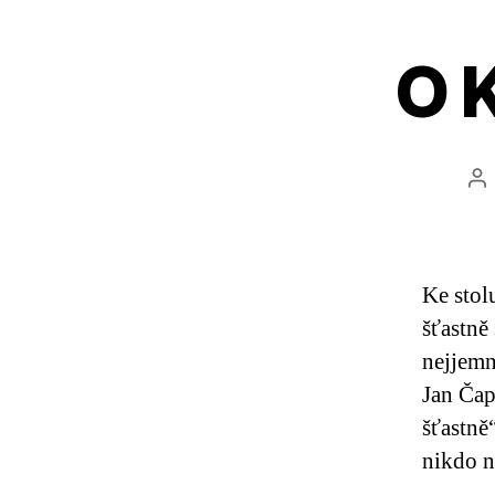
O 
Au
př
Ke stol
šťastně 
nejjemn
Jan Čap
šťastně
nikdo 