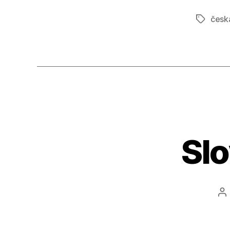
česk
Štítky
Slo
A
p