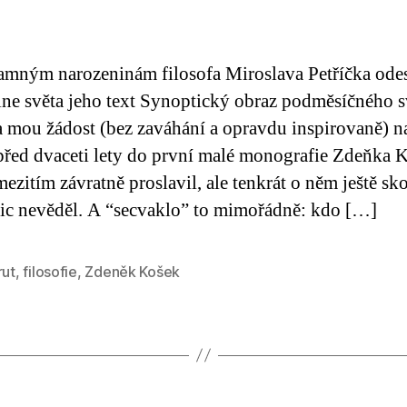
říspěvku
příspěvku
mným narozeninám filosofa Miroslava Petříčka ode
ine světa jeho text Synoptický obraz podměsíčného s
a mou žádost (bez zaváhání a opravdu inspirovaně) n
před dvaceti lety do první malé monografie Zdeňka 
mezitím závratně proslavil, ale tenkrát o něm ještě sk
ic nevěděl. A “secvaklo” to mimořádně: kdo […]
rut
,
filosofie
,
Zdeněk Košek