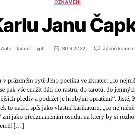
OZNÁMENÍ
Karlu Janu Čapk
Autor:
Jaromír Typlt
30.9.2022
Žádné koment
tor
Datum
íspěvku
příspěvku
u v prázdném bytě Jeho poetika ve zkratce: „co nejm
se pak vše snažit dáti do rastru, do tarotů, do jemnýc
ějších přediv a podržet je hrubými opratěmi“. Jistě, 
ek to načrtl spíš jako vlastní karikaturu, „co nejméně
“ zní jako předznamenání osudu, na který by si rozh
neměl […]