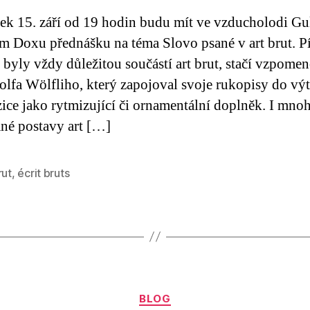
tek 15. září od 19 hodin budu mít ve vzducholodi Gul
m Doxu přednášku na téma Slovo psané v art brut. 
 byly vždy důležitou součástí art brut, stačí vzpome
olfa Wölfliho, který zapojoval svoje rukopisy do vý
ce jako rytmizující či ornamentální doplněk. I mnoh
é postavy art […]
rut
,
écrit bruts
Rubriky
BLOG