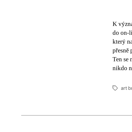
p
K význa
do on-l
který n
přesně 
Ten se 
nikdo n
art b
Štítky