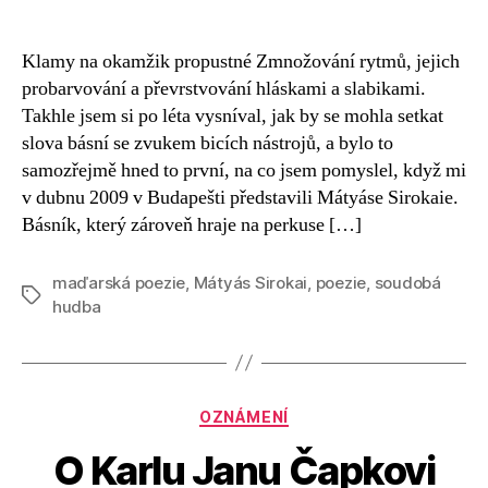
textu
s
názvem
Klamy na okamžik propustné Zmnožování rytmů, jejich
O
probarvování a převrstvování hláskami a slabikami.
Mátyási
Takhle jsem si po léta vysníval, jak by se mohla setkat
Sirokaiovi
slova básní se zvukem bicích nástrojů, a bylo to
samozřejmě hned to první, na co jsem pomyslel, když mi
v dubnu 2009 v Budapešti představili Mátyáse Sirokaie.
Básník, který zároveň hraje na perkuse […]
maďarská poezie
,
Mátyás Sirokai
,
poezie
,
soudobá
Štítky
hudba
Rubriky
OZNÁMENÍ
O Karlu Janu Čapkovi