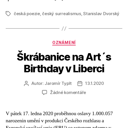
česká poezie
,
český surrealismus
,
Stanislav Dvorský
Štítky
Rubriky
OZNÁMENÍ
Škrábanice na Art´s
Birthday v Liberci
Autor:
Jaromír Typlt
13.1.2020
Autor
Datum
příspěvku
příspěvku
u
Žádné komentáře
textu
s
názvem
V pátek 17. ledna 2020 proběhnou oslavy 1.000.057
Škrábanice
narozenin umění v produkci Českého rozhlasu a
na
Evropské vysílací unie (EBU) se vstupem zdarma v