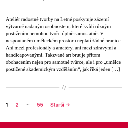
textu
s
názvem
Ateliér radostné tvorby na Letné poskytuje zázemí
V
výtvarně nadaným osobnostem, které kvůli různým
České
postižením nemohou tvořit úplně samostatně. V
televizi
nespoutaném uměleckém prostoru neplatí žádné hranice.
o
Ani mezi profesionály a amatéry, ani mezi zdravými a
letenském
handicapovanými. Takzvané art brut je přitom
ateliéru
art
obohacením nejen pro samotné tvůrce, ale i pro „umělce
brut
postižené akademickým vzděláním“, jak říká jeden […]
Navigace
…
1
2
55
Starší
→
pro
příspěvky