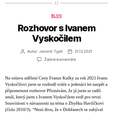
Rubriky
BLOG
Rozhovor s Ivanem
Vyskočilem
Autor:
Jaromír Typlt
21.12.2021
Autor
Datum
příspěvku
příspěvku
u
Žádné komentáře
textu
s
názvem
Na oslavu udělení Ceny Franze Kafky za rok 2021 Ivanu
Rozhovor
Vyskočilovi jsem se rozhodl vrátit o jedenáct let nazpět a
s
připomenout rozhovor Přiznávám, že já jsem se radši
Ivanem
smál, který jsem s Ivanem Vyskočilem vedl pro revui
Vyskočilem
Souvislosti v návaznosti na téma o Zbyňku Havlíčkovi
(číslo 2010/3). “Není divu, že v Dobřanech se zabýval