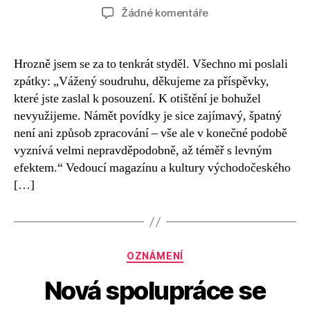
příspěvku
příspěvku
u
Žádné komentáře
textu
s
názvem
Hrozně jsem se za to tenkrát styděl. Všechno mi poslali
Až
zpátky: „Vážený soudruhu, děkujeme za příspěvky,
téměř
které jste zaslal k posouzení. K otištění je bohužel
s
nevyužijeme. Námět povídky je sice zajímavý, špatný
levným
není ani způsob zpracování – vše ale v konečné podobě
efektem
vyznívá velmi nepravděpodobně, až téměř s levným
efektem.“ Vedoucí magazínu a kultury východočeského
[…]
Rubriky
OZNÁMENÍ
Nová spolupráce se