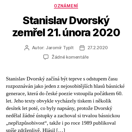
Rubriky
OZNÁMENÍ
Stanislav Dvorský
zemřel 21. února 2020
Autor:
Jaromír Typlt
27.2.2020
Autor
Datum
příspěvku
příspěvku
u
Žádné komentáře
textu
s
názvem
Stanislav Dvorský začíná být teprve s odstupem času
Stanislav
rozpoznáván jako jeden z nejosobitějších hlasů básnické
Dvorský
generace, která do české poezie vstoupila počátkem 60.
zemřel
let. Jeho texty obvykle vycházely tiskem i několik
21.
desítek let poté, co byly napsány, protože Dvorský
února
nedělal žádné ústupky a zachoval si trvalou básnickou
2020
„nepřizpůsobivost“, takže i po roce 1989 publikoval
spíše zdrženlivě. Hlásil […]