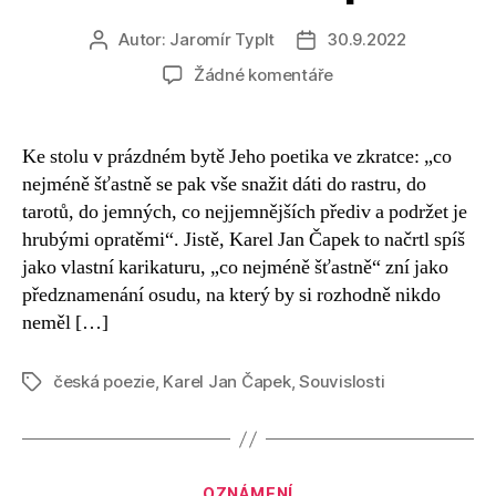
Autor:
Jaromír Typlt
30.9.2022
Autor
Datum
příspěvku
příspěvku
u
Žádné komentáře
textu
s
názvem
Ke stolu v prázdném bytě Jeho poetika ve zkratce: „co
O
nejméně šťastně se pak vše snažit dáti do rastru, do
Karlu
tarotů, do jemných, co nejjemnějších přediv a podržet je
Janu
hrubými opratěmi“. Jistě, Karel Jan Čapek to načrtl spíš
Čapkovi
jako vlastní karikaturu, „co nejméně šťastně“ zní jako
předznamenání osudu, na který by si rozhodně nikdo
neměl […]
česká poezie
,
Karel Jan Čapek
,
Souvislosti
Štítky
Rubriky
OZNÁMENÍ