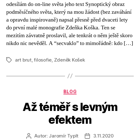
Miroslav
odesílám do on-line světa jeho text Synoptický obraz
Petříček
podměsíčného světa, který na mou žádost (bez zaváhání
o
a opravdu inspirovaně) napsal přesně před dvaceti lety
Zdeňku
do první malé monografie Zdeňka Koška. Ten se
Koškovi
mezitím závratně proslavil, ale tenkrát o něm ještě skoro
(2001)
nikdo nic nevěděl. A “secvaklo” to mimořádně: kdo […]
art brut
,
filosofie
,
Zdeněk Košek
Štítky
Rubriky
BLOG
Až téměř s levným
efektem
Autor:
Jaromír Typlt
3.11.2020
Autor
Datum