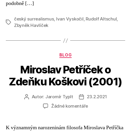
podobně […]
český surrealismus
,
Ivan Vyskočil
,
Rudolf Altschul
,
Štítky
Zbyněk Havlíček
Rubriky
BLOG
Miroslav Petříček o
Zdeňku Koškovi (2001)
Autor:
Jaromír Typlt
23.2.2021
Autor
Datum
příspěvku
příspěvku
u
Žádné komentáře
textu
s
názvem
K významným narozeninám filosofa Miroslava Petříčka