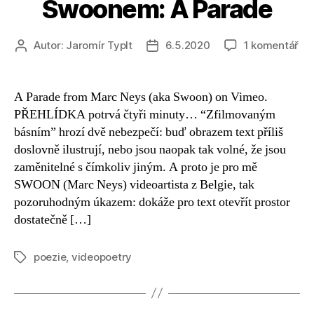
Swoonem: A Parade
u
Autor:
Jaromír Typlt
6.5.2020
1 komentář
Autor
Datum
tex
příspěvku
příspěvku
s
ná
A Parade from Marc Neys (aka Swoon) on Vimeo.
No
PŘEHLÍDKA potrvá čtyři minuty… “Zfilmovaným
sp
básním” hrozí dvě nebezpečí: buď obrazem text příliš
se
doslovně ilustrují, nebo jsou naopak tak volné, že jsou
Sw
zaměnitelné s čímkoliv jiným. A proto je pro mě
A
SWOON (Marc Neys) videoartista z Belgie, tak
Pa
pozoruhodným úkazem: dokáže pro text otevřít prostor
dostatečně […]
poezie
,
videopoetry
Štítky