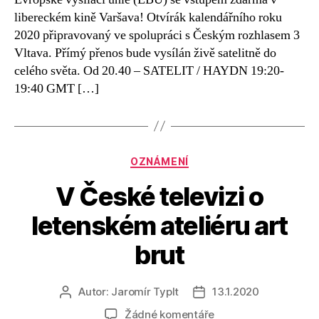
Art
libereckém kině Varšava! Otvírák kalendářního roku
´s
2020 připravovaný ve spolupráci s Českým rozhlasem 3
Birthday
Vltava. Přímý přenos bude vysílán živě satelitně do
v
Liberci
celého světa. Od 20.40 – SATELIT / HAYDN 19:20-
19:40 GMT […]
Rubriky
OZNÁMENÍ
V České televizi o
letenském ateliéru art
brut
Autor:
Jaromír Typlt
13.1.2020
Autor
Datum
příspěvku
příspěvku
u
Žádné komentáře