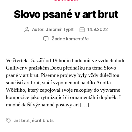
Slovo psané v art brut
Autor:
Jaromír Typlt
14.9.2022
Autor
Datum
příspěvku
příspěvku
u
Žádné komentáře
textu
s
názvem
Ve čtvrtek 15. září od 19 hodin budu mít ve vzducholodi
Slovo
Gulliver v pražském Doxu přednášku na téma Slovo
psané
psané v art brut. Písemné projevy byly vždy důležitou
v
součástí art brut, stačí vzpomenout na dílo Adolfa
art
Wölfliho, který zapojoval svoje rukopisy do výtvartné
brut
kompozice jako rytmizující či ornamentální doplněk. I
mnohé další významné postavy art […]
art brut
,
écrit bruts
Štítky