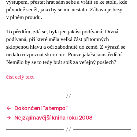
výstupem, přestat hrát sám sebe a vrátit se ke stolu, kde
původně seděl, jako by se nic nestalo. Zábava je brzy
v plném proudu.
To předtím, zdá se, byla jen jakási podívaná. Divná
podívaná, při které měla velká část přítomných
sklopenou hlavu a oči zabodnuté do země. Z výrazů se
nedalo rozpoznat skoro nic. Pouze jakési soustředění.
Nemělo by se to tedy brát spíš za veřejný poslech?
číst celý text
←
Dokončení “a tempo”
→
Nejzajímavější kniha roku 2008