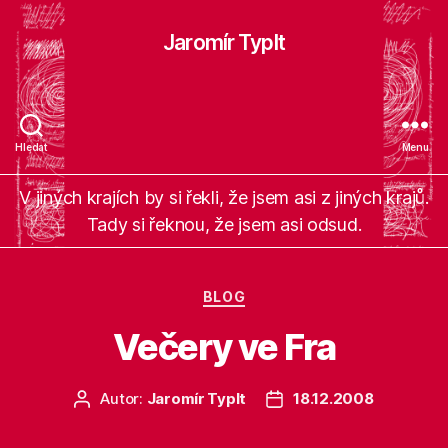
Jaromír Typlt
Hledat
Menu
V jiných krajích by si řekli, že jsem asi z jiných krajů.
Tady si řeknou, že jsem asi odsud.
Rubriky
BLOG
Večery ve Fra
Autor:
Jaromír Typlt
18.12.2008
Autor
Datum
příspěvku
příspěvku