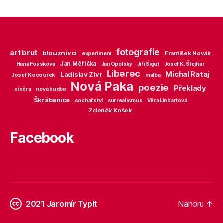
fotografie
art brut
blouznivci
František Novák
experiment
Jan Měřička
Hana Fousková
Jan Opolský
Jiří Šigut
Josef K. Šlejhar
Liberec
Michal Rataj
Ladislav Zívr
Josef Kocourek
malba
Nová Paka
poezie
Překlady
niněra
nová hudba
Škrábanice
sochařství
surrealismus
Věra Linhartová
Zdeněk Košek
Facebook
2021
Jaromír Typlt
Nahoru
↑